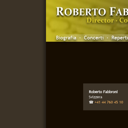
Biografia
·
Concerti
·
Repert
Roberto Fabbroni
Svizzera
☎
+41 44 760 45 10