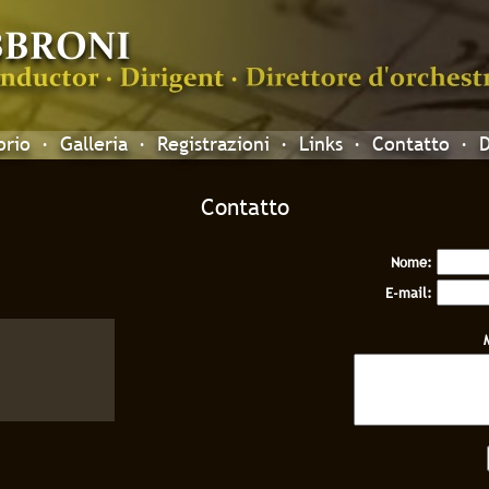
orio
·
Galleria
·
Registrazioni
·
Links
·
Contatto
·
Contatto
Nome:
E-mail: