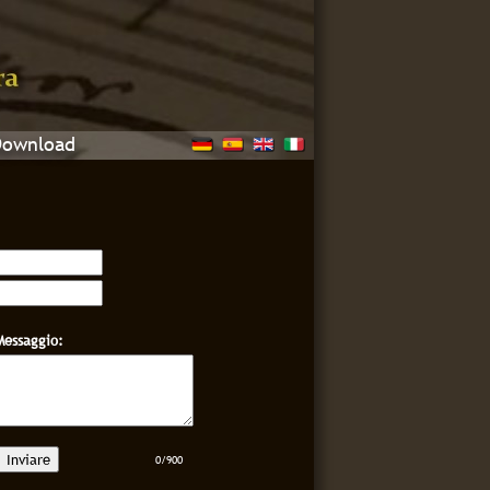
Download
Messaggio:
0/900